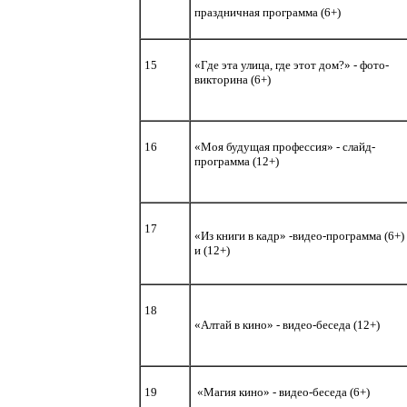
праздничная программа (6+)
15
«Где эта улица, где этот дом?» - фото-
викторина (6+)
16
«Моя будущая профессия» - слайд-
программа (12+)
17
«Из книги в кадр» -видео-программа (6+)
и (12+)
18
«Алтай в кино» - видео-беседа (12+)
19
«Магия кино» - видео-беседа (6+)