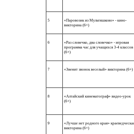
5
«Паровозик из Мультяшково» - кино-
викторина (6+)
6
«Раз словечко, два словечко» - игровая
программа час для учащихся 3-4 классов
(6+)
7
«Звенит звонок веселый» викторина (6+)
8
«Алтайский кинематограф» видео-урок
(6+)
9
«Лучше нет родного края» краеведческа
викторина (6+)