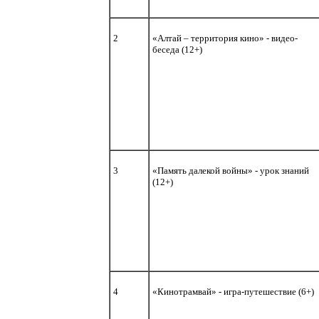
2
«Алтай – территория кино» - видео-
беседа (12+)
3
«Память далекой войны» - урок знаний
(12+)
4
«Кинотрамвай» - игра-путешествие (6+)